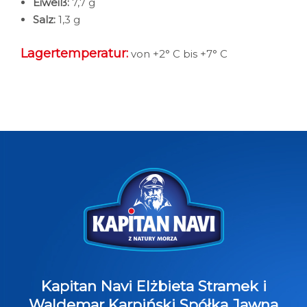
Eiweiß:
7,7 g
Salz:
1,3 g
Lagertemperatur:
von +2° C bis +7° C
Kapitan Navi Elżbieta Stramek i
Waldemar Karpiński Spółka Jawna