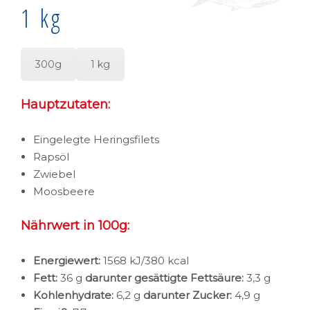
1 kg
300g
1 kg
Hauptzutaten:
Eingelegte Heringsfilets
Rapsöl
Zwiebel
Moosbeere
Nährwert in 100g:
Energiewert:
1568 kJ/380 kcal
Fett:
36 g
darunter gesättigte Fettsäure:
3,3 g
Kohlenhydrate:
6,2 g
darunter Zucker:
4,9 g