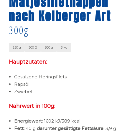
Matjesfilethappen
nach Kolberger Art
300g
250 g
300 G
800 g
3 kg
Hauptzutaten:
Gesalzene Heringsfilets
Rapsöl
Zwiebel
Nährwert in 100g:
Energiewert:
1602 kJ/389 kcal
Fett:
40 g
darunter gesättigte Fettsäure:
3,9 g