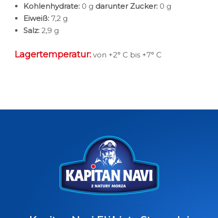
Kohlenhydrate:
0 g
darunter Zucker:
0 g
Eiweiß:
7,2 g
Salz:
2,9 g
Lagertemperatur:
von +2° C bis +7° C