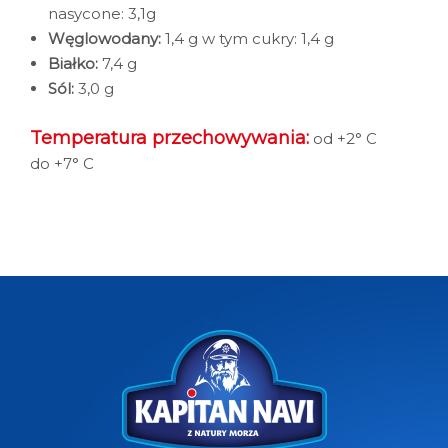
nasycone: 3,1g
Węglowodany:
1,4 g w tym cukry: 1,4 g
Białko:
7,4 g
Sól:
3,0 g
Temperatura przechowywania:
od +2° C
do +7° C