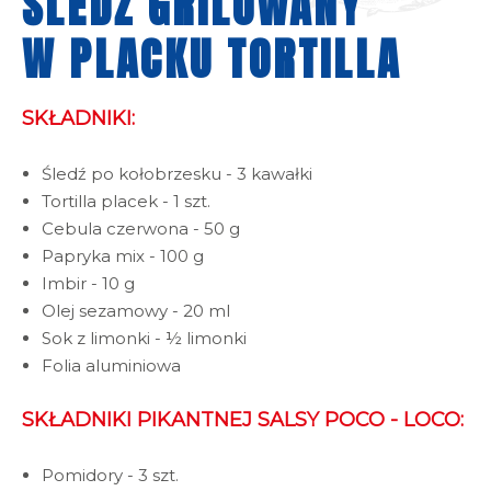
ŚLEDŹ GRILOWANY
W PLACKU TORTILLA
SKŁADNIKI:
Śledź po kołobrzesku - 3 kawałki
Tortilla placek - 1 szt.
Cebula czerwona - 50 g
Papryka mix - 100 g
Imbir - 10 g
Olej sezamowy - 20 ml
Sok z limonki - ½ limonki
Folia aluminiowa
SKŁADNIKI PIKANTNEJ SALSY POCO - LOCO:
Pomidory - 3 szt.