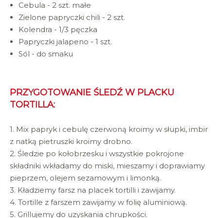
Cebula - 2 szt. małe
Zielone papryczki chili - 2 szt.
Kolendra - 1/3 pęczka
Papryczki jalapeno - 1 szt.
Sól - do smaku
PRZYGOTOWANIE ŚLEDŹ W PLACKU
TORTILLA:
1. Mix papryk i cebulę czerwoną kroimy w słupki, imbir
z natką pietruszki kroimy drobno.
2. Śledzie po kołobrzesku i wszystkie pokrojone
składniki wkładamy do miski, mieszamy i doprawiamy
pieprzem, olejem sezamowym i limonką.
3. Kładziemy farsz na placek tortilli i zawijamy.
4. Tortille z farszem zawijamy w folię aluminiową.
5. Grillujemy do uzyskania chrupkości.