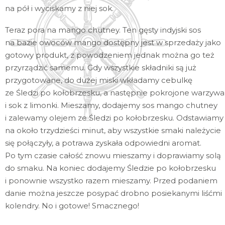
na pół i wyciskamy z niej sok.
Teraz pora na mango chutney. Ten gęsty indyjski sos
na bazie owoców mango dostępny jest w sprzedaży jako
gotowy produkt, z powodzeniem jednak można go też
przyrządzić samemu. Gdy wszystkie składniki są już
przygotowane, do dużej miski wkładamy cebulkę
ze Śledzi po kołobrzesku, a następnie pokrojone warzywa
i sok z limonki. Mieszamy, dodajemy sos mango chutney
i zalewamy olejem ze Śledzi po kołobrzesku. Odstawiamy
na około trzydzieści minut, aby wszystkie smaki należycie
się połączyły, a potrawa zyskała odpowiedni aromat.
Po tym czasie całość znowu mieszamy i doprawiamy solą
do smaku. Na koniec dodajemy Śledzie po kołobrzesku
i ponownie wszystko razem mieszamy. Przed podaniem
danie można jeszcze posypać drobno posiekanymi liśćmi
kolendry. No i gotowe! Smacznego!