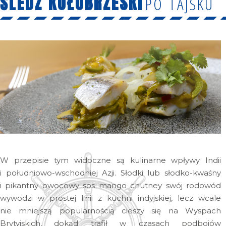
ŚLEDŹ KOŁOBRZESKI
PO TAJSKU
W przepisie tym widoczne są kulinarne wpływy Indii
i południowo-wschodniej Azji. Słodki lub słodko-kwaśny
i pikantny owocowy sos mango chutney swój rodowód
wywodzi w prostej linii z kuchni indyjskiej, lecz wcale
nie mniejszą popularnością cieszy się na Wyspach
Brytyjskich, dokąd trafił w czasach podbojów