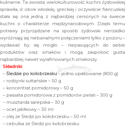
kulinarne. Ta swoista wielokulturowość kuchni żydowskiej
sprawiła, iż obok włoskiej, greckiej i oczywiście francuskiej
stała się ona jedną z najbardziej cenionych na świecie
kuchni o charakterze międzynarodowym. Dzięki temu
potrawy przyrządzane na sposób żydowski nierzadko
wyróżniają się niebanalnymi połączeniami tylko z pozoru –
wydawać by się mogło – niepasujących do siebie
produktów oraz smaków i mogą zaspokoić gusta
najbardziej nawet wyrafinowanych smakoszy.
Składniki:
–
Śledzie po kołobrzesku
– jedno opakowanie (800 g)
– rodzynki sułtańskie – 50 g
– koncentrat pomidorowy – 50 g
– passata pomidorowa z pomidorów pelati – 300 g
– musztarda sarepska – 30 g
– ocet jabłkowy – 30 ml
– olej ze Śledzi po kołobrzesku – 50 ml
– cebulka ze Śledzi po kołobrzesku