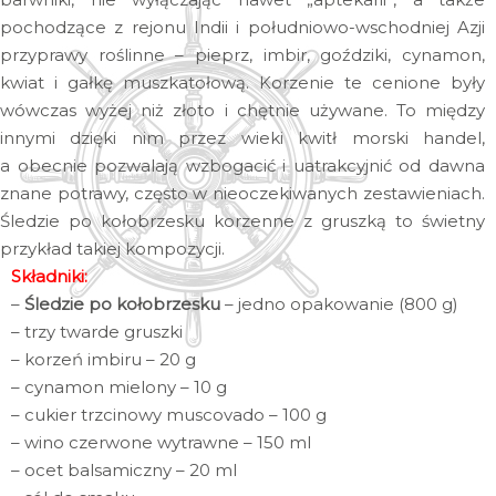
pochodzące z rejonu Indii i południowo-wschodniej Azji
przyprawy roślinne – pieprz, imbir, goździki, cynamon,
kwiat i gałkę muszkatołową. Korzenie te cenione były
wówczas wyżej niż złoto i chętnie używane. To między
innymi dzięki nim przez wieki kwitł morski handel,
a obecnie pozwalają wzbogacić i uatrakcyjnić od dawna
znane potrawy, często w nieoczekiwanych zestawieniach.
Śledzie po kołobrzesku korzenne z gruszką to świetny
przykład takiej kompozycji.
Składniki:
–
Śledzie po kołobrzesku
– jedno opakowanie (800 g)
– trzy twarde gruszki
– korzeń imbiru – 20 g
– cynamon mielony – 10 g
– cukier trzcinowy muscovado – 100 g
– wino czerwone wytrawne – 150 ml
– ocet balsamiczny – 20 ml