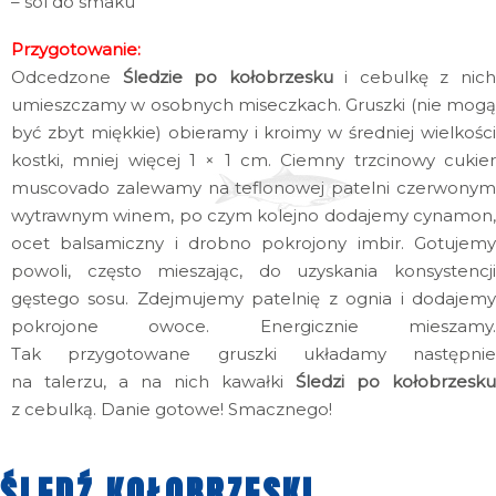
– sól do smaku
Przygotowanie:
Odcedzone
Śledzie po kołobrzesku
i cebulkę z nic
umieszczamy w osobnych miseczkach. Gruszki (nie mogą
być zbyt miękkie) obieramy i kroimy w średniej wielkości
kostki, mniej więcej 1 × 1 cm. Ciemny trzcinowy cukier
muscovado zalewamy na teflonowej patelni czerwonym
wytrawnym winem, po czym kolejno dodajemy cynamon,
ocet balsamiczny i drobno pokrojony imbir. Gotujemy
powoli, często mieszając, do uzyskania konsystencji
gęstego sosu. Zdejmujemy patelnię z ognia i dodajemy
pokrojone owoce. Energicznie mieszamy.
Tak przygotowane gruszki układamy następnie
na talerzu, a na nich kawałki
Śledzi po kołobrzesku
z cebulką. Danie gotowe! Smacznego!
ŚLEDŹ KOŁOBRZESKI