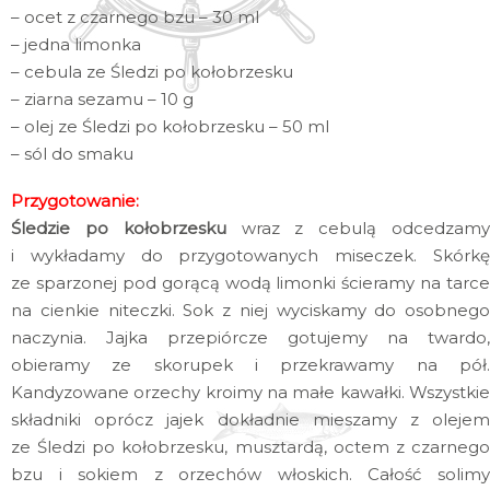
– ocet z czarnego bzu – 30 ml
– jedna limonka
– cebula ze Śledzi po kołobrzesku
– ziarna sezamu – 10 g
– olej ze Śledzi po kołobrzesku – 50 ml
– sól do smaku
Przygotowanie:
Śledzie po kołobrzesku
wraz z cebulą odcedzam
i wykładamy do przygotowanych miseczek. Skórkę
ze sparzonej pod gorącą wodą limonki ścieramy na tarce
na cienkie niteczki. Sok z niej wyciskamy do osobnego
naczynia. Jajka przepiórcze gotujemy na twardo,
obieramy ze skorupek i przekrawamy na pół.
Kandyzowane orzechy kroimy na małe kawałki. Wszystkie
składniki oprócz jajek dokładnie mieszamy z olejem
ze Śledzi po kołobrzesku, musztardą, octem z czarnego
bzu i sokiem z orzechów włoskich. Całość solimy