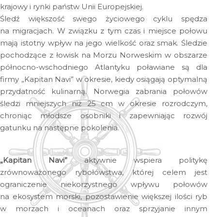
krajowy i rynki państw Unii Europejskiej.
Śledź większość swego życiowego cyklu spędza
na migracjach. W związku z tym czas i miejsce połowu
mają istotny wpływ na jego wielkość oraz smak. Śledzie
pochodzące z łowisk na Morzu Norweskim w obszarze
północno-wschodniego Atlantyku poławiane są dla
firmy „Kapitan Navi” w okresie, kiedy osiągają optymalną
przydatność kulinarną. Norwegia zabrania połowów
śledzi mniejszych niż 25 cm w okresie rozrodczym,
chroniąc młodsze osobniki i zapewniając rozwój
gatunku na następne pokolenia.
„Kapitan Navi”
aktywnie wspiera politykę
zrównoważonego rybołówstwa, której celem jest
ograniczenie niekorzystnego wpływu połowów
na ekosystem morski, pozostawienie większej ilości ryb
w morzach i oceanach oraz sprzyjanie innym