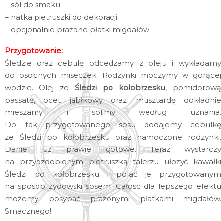
– sól do smaku
– natka pietruszki do dekoracji
– opcjonalnie prażone płatki migdałów
Przygotowanie:
Śledzie oraz cebulę odcedzamy z oleju i wykładamy
do osobnych miseczek. Rodzynki moczymy w gorącej
wodzie. Olej ze
Śledzi po kołobrzesku
, pomidorow
passatę, ocet jabłkowy oraz musztardę dokładnie
mieszamy i solimy według uznania.
Do tak przygotowanego sosu dodajemy cebulkę
ze Śledzi po kołobrzesku oraz namoczone rodzynki.
Danie już prawie gotowe. Teraz wystarczy
na przyozdobionym pietruszką talerzu ułożyć kawałki
Śledzi po kołobrzesku i polać je przygotowanym
na sposób żydowski sosem. Całość dla lepszego efektu
możemy posypać prażonymi płatkami migdałów.
Smacznego!