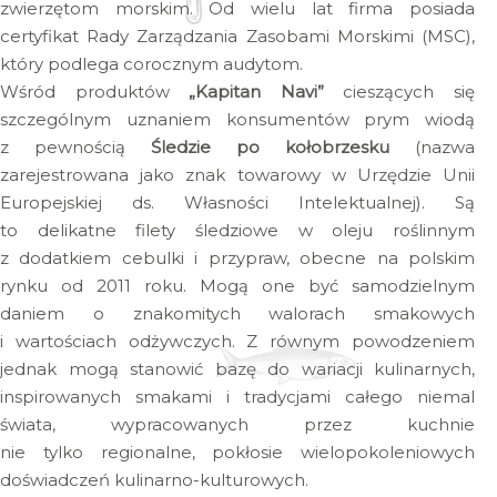
zwierzętom morskim. Od wielu lat firma posiada
certyfikat Rady Zarządzania Zasobami Morskimi (MSC),
który podlega corocznym audytom.
Wśród produktów
„Kapitan Navi”
cieszących się
szczególnym uznaniem konsumentów prym wiodą
z pewnością
Śledzie po kołobrzesku
(nazwa
zarejestrowana jako znak towarowy w Urzędzie Unii
Europejskiej ds. Własności Intelektualnej). Są
to delikatne filety śledziowe w oleju roślinnym
z dodatkiem cebulki i przypraw, obecne na polskim
rynku od 2011 roku. Mogą one być samodzielnym
daniem o znakomitych walorach smakowych
i wartościach odżywczych. Z równym powodzeniem
jednak mogą stanowić bazę do wariacji kulinarnych,
inspirowanych smakami i tradycjami całego niemal
świata, wypracowanych przez kuchnie
nie tylko regionalne, pokłosie wielopokoleniowych
doświadczeń kulinarno-kulturowych.