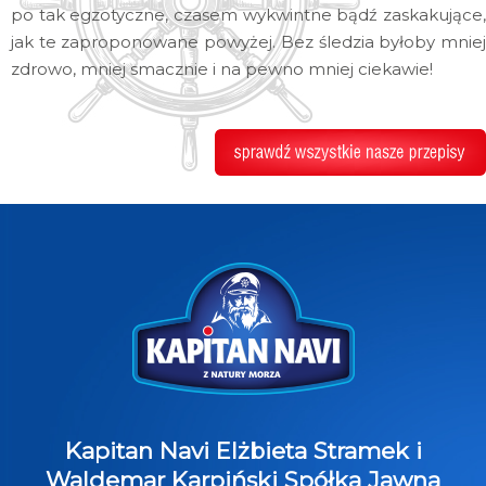
po tak egzotyczne, czasem wykwintne bądź zaskakujące,
jak te zaproponowane powyżej. Bez śledzia byłoby mniej
zdrowo, mniej smacznie i na pewno mniej ciekawie!
Kapitan Navi Elżbieta Stramek i
Waldemar Karpiński Spółka Jawna