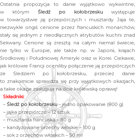
Ostatnia propozycja to danie wyjątkowo wykwintne,
w którym
Śledź po kołobrzesku
występuje
w towarzystwie jaj przepiórczych i musztardy. Jaja te,
niezwykle ongiś cenione przez francuskich monarchów,
stały się jednym z nieodłącznych atrybutów kuchni znad
Sekwany. Cenione są zresztą na całym niemal świecie,
nie tylko w Europie, ale także np. w Japonii, krajach
Środkowej i Południowej Ameryki oraz w Korei. Ciekawe,
jak królowie Francji oceniliby połączenie jaj przepiórczych
ze Śledziem po kołobrzesku, przecież danie
to znakomicie sprawdza się przy wyjątkowych okazjach,
a takie okazje zasługują na iście królewską oprawę!
Składniki:
–
Śledź po kołobrzesku
– jedno opakowanie (800 g)
– jajka przepiórcze – 12 sztuk
– musztarda francuska – 80 g
– kandyzowane orzechy włoskie – 100 g
– sok z orzechów włoskich – 50 ml