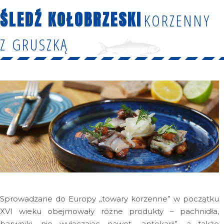
ŚLEDŹ KOŁOBRZESKI
KORZENNY
Z GRUSZKĄ
Sprowadzane do Europy „towary korzenne” w początku
XVI wieku obejmowały różne produkty – pachnidła,
barwniki, nie wyłączając nawet „aptekarii”, a także