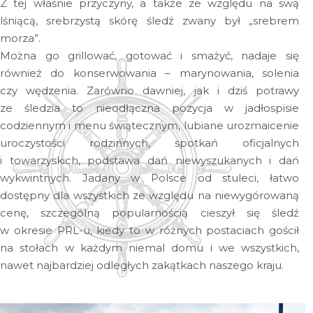
Z tej właśnie przyczyny, a także ze względu na swą
lśniącą, srebrzystą skórę śledź zwany był „srebrem
morza”.
Można go grillować, gotować i smażyć, nadaje się
również do konserwowania – marynowania, solenia
czy wędzenia. Zarówno dawniej, jak i dziś potrawy
ze śledzia to nieodłączna pozycja w jadłospisie
codziennym i menu świątecznym, lubiane urozmaicenie
uroczystości rodzinnych, spotkań oficjalnych
i towarzyskich, podstawa dań niewyszukanych i dań
wykwintnych. Jadany w Polsce od stuleci, łatwo
dostępny dla wszystkich ze względu na niewygórowaną
cenę, szczególną popularnością cieszył się śledź
w okresie PRL-u, kiedy to w różnych postaciach gościł
na stołach w każdym niemal domu i we wszystkich,
nawet najbardziej odległych zakątkach naszego kraju.