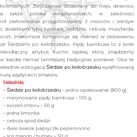
kolonialnych. Zwyczajowo dodawany do mięs, deserów,
a także potraw wegetariańskich, w zależności
od zastosowania przygotowywany z owoców i warzyw
z dodatkami typu czosnek, rodzynki, cebula, musztarda,
ocet, znakomicie komponuje się również w zestawieniu
ze Śledziami po kołobrzesku. Pędy bambusa to z kolei
nieodłączny atrybut kuchni tajskiej, który znajdziemy
w każdej niemal tamtejszej tradycyjnej potrawie. Oba te
składniki wzbogacą
Śledzie po kołobrzesku
wyrafinowaną
nutą azjatyckich smaków.
Składniki:
–
Śledzie po kołobrzesku
– jedno opakowanie (800 g)
– marynowane pędy bambusa – 100 g
– korzeń imbiru – 50 g
– jedna limonka
– cebula spod śledzi
– dwie świeże papryczki peperoncino
– sos mango chutney – 50 g