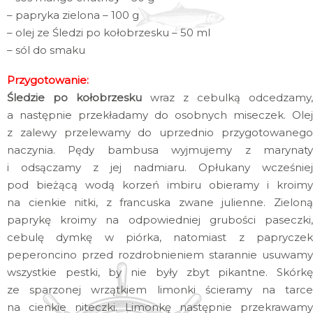
– papryka zielona – 100 g
– olej ze Śledzi po kołobrzesku – 50 ml
– sól do smaku
Przygotowanie:
Śledzie po kołobrzesku
wraz z cebulką odcedzamy,
a następnie przekładamy do osobnych miseczek. Olej
z zalewy przelewamy do uprzednio przygotowanego
naczynia. Pędy bambusa wyjmujemy z marynaty
i odsączamy z jej nadmiaru. Opłukany wcześniej
pod bieżącą wodą korzeń imbiru obieramy i kroimy
na cienkie nitki, z francuska zwane julienne. Zieloną
paprykę kroimy na odpowiedniej grubości paseczki,
cebulę dymkę w piórka, natomiast z papryczek
peperoncino przed rozdrobnieniem starannie usuwamy
wszystkie pestki, by nie były zbyt pikantne. Skórkę
ze sparzonej wrzątkiem limonki ścieramy na tarce
na cienkie niteczki. Limonkę następnie przekrawamy