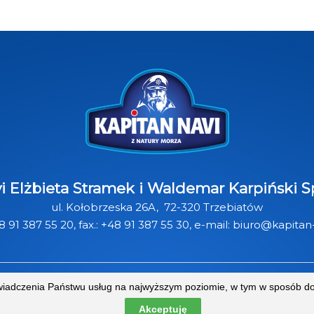
i Elżbieta Stramek i Waldemar Karpiński 
ul. Kołobrzeska 26A, 72-320 Trzebiatów
8 91 387 55 20
, fax.: +48 91 387 55 30,
e-mail:
biuro@kapitan-
 świadczenia Państwu usług na najwyższym poziomie, w tym w sposób d
O NAS
PRODUKTY
PRZEPISY
KONTAKT
Akceptuję