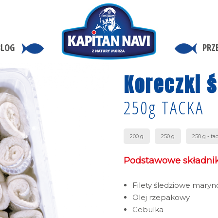
BLOG
PRZ
Koreczki ś
250g TACKA
200 g
250 g
250 g - ta
Podstawowe składnik
Filety śledziowe mary
Olej rzepakowy
Cebulka