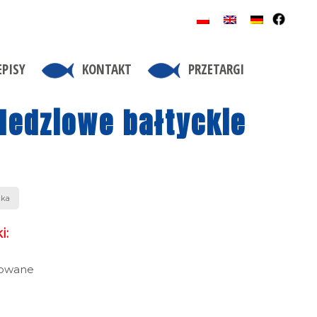
EPISY
KONTAKT
PRZETARGI
ledziowe bałtyckie
cka
i:
nowane