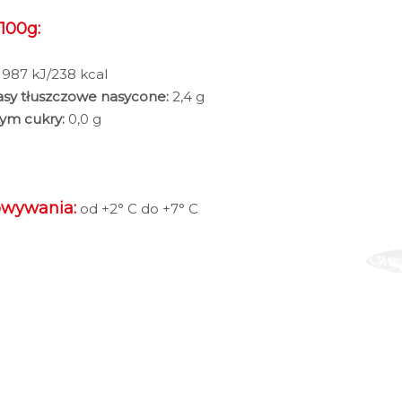
100g:
987 kJ/238 kcal
sy tłuszczowe nasycone:
2,4 g
tym cukry:
0,0 g
owywania:
od +2° C do +7° C