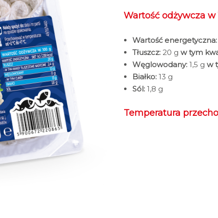
Wartość odżywcza w 
Wartość energetyczna:
Tłuszcz:
20 g
w tym kwa
Węglowodany:
1,5 g
w 
Białko:
13 g
Sól:
1,8 g
Temperatura przech