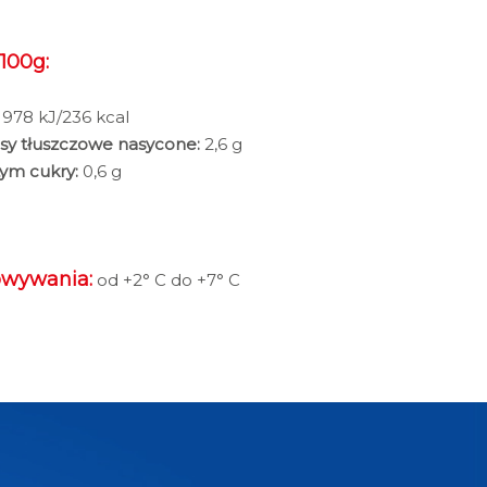
100g:
978 kJ/236 kcal
sy tłuszczowe nasycone:
2,6 g
tym cukry:
0,6 g
owywania:
od +2° C do +7° C