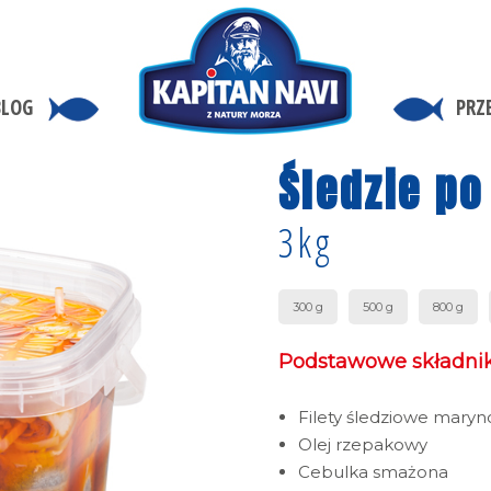
BLOG
PRZ
Śledzie p
3kg
300 g
500 g
800 g
Podstawowe składnik
Filety śledziowe mary
Olej rzepakowy
Cebulka smażona