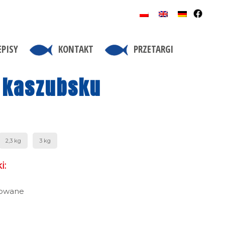
EPISY
KONTAKT
PRZETARGI
o kaszubsku
2,3 kg
3 kg
i:
nowane