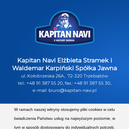
Kapitan Navi Elżbieta Stramek i
Waldemar Karpiński Spółka Jawna
ul. Kołobrzeska 26A, 72-320 Trzebiatów
tel.:
+48 91 387 55 20
, fax.: +48 91 387 55 30,
e-mail:
biuro@kapitan-navi.pl
W ramach naszej witryny stosujemy pliki cookies w celu
świadczenia Państwu usług na najwyższym poziomie, w
O NAS
PRODUKTY
PRZEPISY
tym w sposób dostosowany do indywidualnych potrzeb.