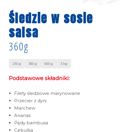
Śledzie w sosie
salsa
360g
250 g
360 g
600 g
3 kg
Podstawowe składniki:
Filety śledziowe marynowane
Przecier z dyni
Marchew
Ananas
Pędy bambusa
Cebulka