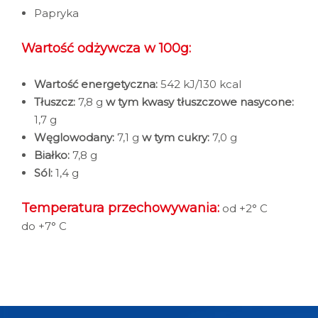
Papryka
Wartość odżywcza w 100g:
Wartość energetyczna:
542 kJ/130 kcal
Tłuszcz:
7,8 g
w tym kwasy tłuszczowe nasycone:
1,7 g
Węglowodany:
7,1 g
w tym cukry:
7,0 g
Białko:
7,8 g
Sól:
1,4 g
Temperatura przechowywania:
od +2° C
do +7° C